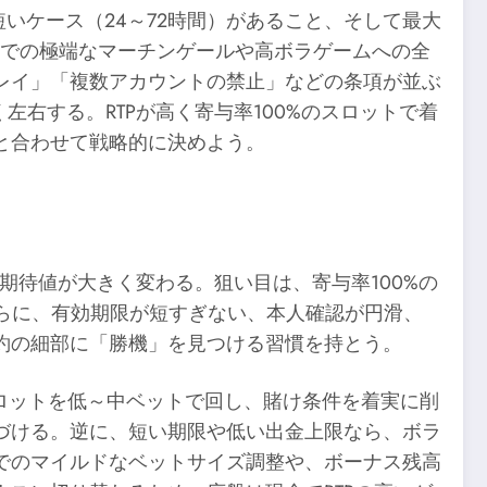
いケース（24～72時間）があること、そして最大
いでの極端なマーチンゲールや高ボラゲームへの全
レイ」「複数アカウントの禁止」などの条項が並ぶ
右する。RTPが高く寄与率100%のスロットで着
と合わせて戦略的に決めよう。
期待値が大きく変わる。狙い目は、寄与率100%の
さらに、有効期限が短すぎない、本人確認が円滑、
約の細部に「勝機」を見つける習慣を持とう。
のスロットを低～中ベットで回し、賭け条件を着実に削
づける。逆に、短い期限や低い出金上限なら、ボラ
でのマイルドなベットサイズ調整や、ボーナス残高