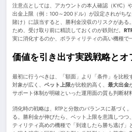
注意点としては、アカウントの本人確認（KYC）
出金上限（例：100～200ドル）が設定されが
賭け）に該当すると、勝利金没収のリスクがある
ため、受け取り前に精読しておくのが鉄則だ。
RT
実に消化するのか、ボラティリティの高い機種で
価値を引き出す実践戦略とオ
最初に行うべきは、「額面」より「条件」を比較す
対象が広く、
ベット上限
が比較的高く、
最大出金
サポート体制が明確といった運用面の質も判断材
消化時の戦略は、RTPと分散のバランスに基づく。
る。勝利金が伸びたら、ベット上限を意識しつつ
ティリティ高めの機種で「到達したら勝ち逃げ」