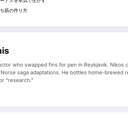
ーナスを本気で生かす
ち筋の作り方
nis
ructor who swapped fins for pen in Reykjavík. Nikos
d Norse saga adaptations. He bottles home-brewed re
or “research.”