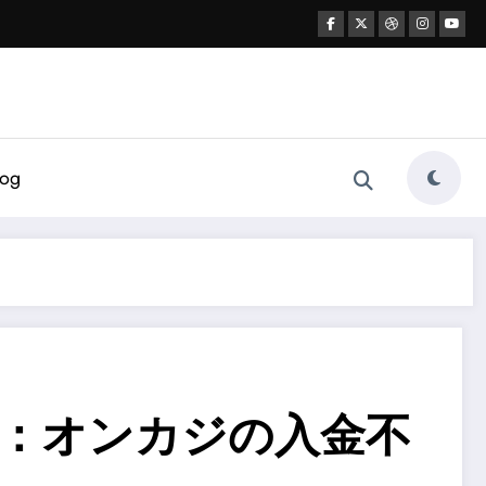
log
：オンカジの入金不