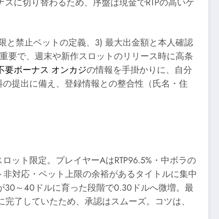
スに切り替わるため、序盤は現金でRTPの高いゲ
限と禁止ベットの定義、3) 最大出金額と本人確認
グも重要で、週末や新作スロットのリリース時に高条
不要ボーナス オンカジ
の情報を手掛かりに、自分
料の提出に備え、登録情報との整合性（氏名・住
スロット限定。プレイヤーAはRTP96.5%・中ボラの
ット非対応・ベット上限の余裕があるタイトルに集中
0～40ドルに育った段階で0.30ドルへ微増。最
前に完了していたため、承認はスムーズ。コツは、