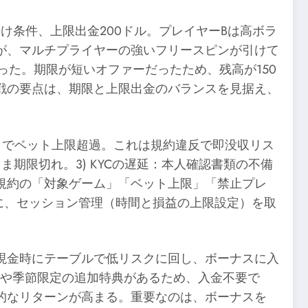
賭け条件、上限出金200ドル。プレイヤーBは高ボラ
が、マルチプライヤーの強いフリースピンが引けて
った。期限が短いオファーだったため、残高が150
戦の要点は、期限と上限出金のバランスを見据え、
ットでベット上限超過。これは規約違反で即没収リス
期限切れ。3) KYCの遅延：本人確認書類の不備
規約の「対象ゲーム」「ベット上限」「禁止プレ
に、セッション管理（時間と損益の上限設定）を取
現金時にテーブルで低リスクに回し、ボーナスに入
や季節限定の追加特典があるため、入金不要で
的なリターンが高まる。重要なのは、ボーナスを