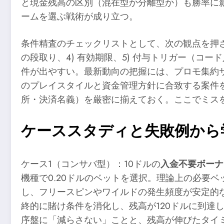
と現金残高の区別（混在型か分離型か）も勝率に影
ームを選ぶ戦術が成り立つ。
条件精査のチェックリストとして、次の観点を押さえ
の段取り、4) 有効期限、5) 付与トリガー（
件が出やすい。最新動向の把握には、プロモ集約
のプレイスタイルと資金管理方針に合致する案件
所・決済名義）を厳密に揃えておく。ここでミス
ケーススタディと失敗例から
ケース1（コンサバ型）：10ドルの
入金不要ボーナ
機種で0.20ドルのベットを選択。理論上の必要
し、フリースピンやワイルドの発生頻度が安定的な
終的に賭け条件を消化し、残高が120ドルに到達
序盤に「減らさない」ことと、残高が伸びたタイ