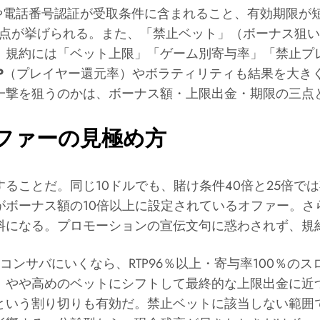
や電話番号認証が受取条件に含まれること、有効期限が短
ちな点が挙げられる。また、「禁止ベット」（ボーナス狙
。規約には「ベット上限」「ゲーム別寄与率」「禁止プ
P
（プレイヤー還元率）やボラティリティも結果を大きく左
一撃を狙うのかは、ボーナス額・上限出金・期限の三点
ファーの見極め方
ることだ。同じ10ドルでも、賭け条件40倍と25倍では
がボーナス額の10倍以上に設定されているオファー。
料になる。プロモーションの宣伝文句に惑わされず、規
コンサバにいくなら、RTP96％以上・寄与率100％
、やや高めのベットにシフトして最終的な上限出金に近
という割り切りも有効だ。禁止ベットに該当しない範囲