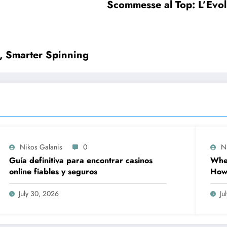
Scommesse al Top: L’Evol
r, Smarter Spinning
Nikos Galanis
0
N
Guía definitiva para encontrar casinos
When
online fiables y seguros
How 
Prov
Wor
July 30, 2026
Ju