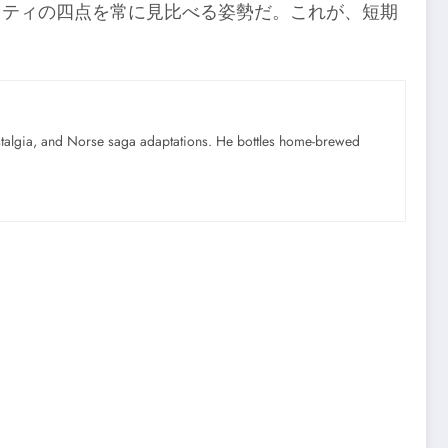
ィリティの四点を常に見比べる姿勢だ。これが、短期
ostalgia, and Norse saga adaptations. He bottles home-brewed