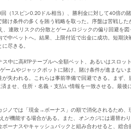
回（1スピン0.20ドル相当）、勝利金に対して40倍の
で賭け条件の多くを賄う戦略を取った。序盤は苦戦した
え、連敗リスクの分散とゲームロジックの偏り回避を図
内で中ベットへ。結果、上限付近で出金に成功。短期決
とに尽きる。
ーナス中に高RTPテーブルへ全額ベット、あるいはスロ
ブゲームやジャックポットに賭け、賭け条件が進まないまま
性が失われる。これらは事前準備で回避できる。まず、
めに済ませ、住所・名義・支払い情報を一致させる。最後
カジノでは「現金→ボーナス」の順で消化されるため、
構えが機能する場合がある。また、
オンカジ
には週替わり
金ボーナスやキャッシュバックと組み合わせると、総合