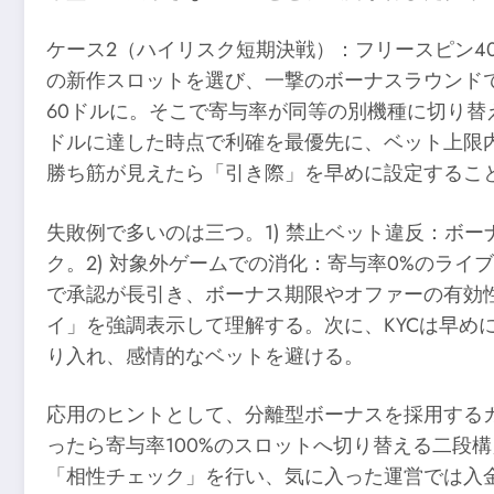
ケース2（ハイリスク短期決戦）：フリースピン40
の新作スロットを選び、一撃のボーナスラウンド
60ドルに。そこで寄与率が同等の別機種に切り替
ドルに達した時点で利確を最優先に、ベット上限
勝ち筋が見えたら「引き際」を早めに設定するこ
失敗例で多いのは三つ。1) 禁止ベット違反：ボ
ク。2) 対象外ゲームでの消化：寄与率0%のライ
で承認が長引き、ボーナス期限やオファーの有効
イ」を強調表示して理解する。次に、KYCは早
り入れ、感情的なベットを避ける。
応用のヒントとして、分離型ボーナスを採用する
ったら寄与率100%のスロットへ切り替える二段
「相性チェック」を行い、気に入った運営では入