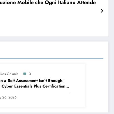
uzione Mobile che Ogni Italiano Attende
ikos Galanis
0
 a Self-Assessment Isn’t Enough:
Cyber Essentials Plus Certification
es Your Security Posture in the Real
ld
ly 26, 2026