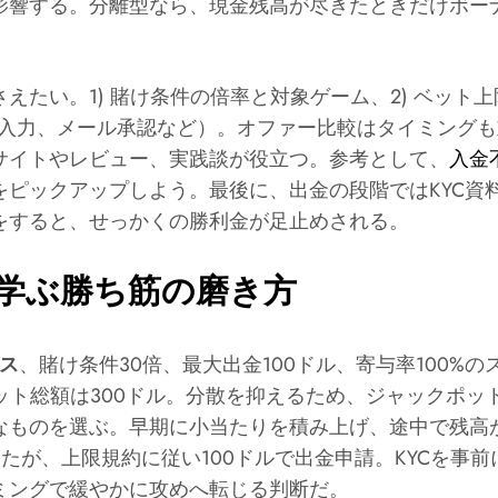
響する。分離型なら、現金残高が尽きたときだけボーナ
たい。1) 賭け条件の倍率と対象ゲーム、2) ベット上
コード入力、メール承認など）。オファー比較はタイミン
サイトやレビュー、実践談が役立つ。参考として、
入金
をピックアップしよう。最後に、出金の段階ではKYC資
をすると、せっかくの勝利金が足止めされる。
学ぶ勝ち筋の磨き方
ス
、賭け条件30倍、最大出金100ドル、寄与率100%の
ベット総額は300ドル。分散を抑えるため、ジャックポ
ものを選ぶ。早期に小当たりを積み上げ、途中で残高が3
したが、上限規約に従い100ドルで出金申請。KYCを事
ミングで緩やかに攻めへ転じる判断だ。