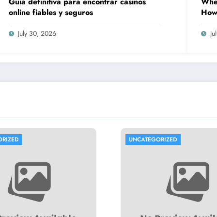
Guía definitiva para encontrar casinos
When
online fiables y seguros
How 
Prov
Wor
July 30, 2026
Ju
ORIZED
UNCATEGORIZED