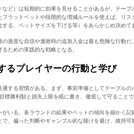
ィなど）は短期的に効果を見せることがあるが、テーブ
たフラットベットや段階的な増減ルールを使えば、リス
化する、ベットサイズを下げる等）をあらかじめ決めて
時の過度な自信や連敗時の追加入金は最も危険な行動だ
げるための実践的な戦略となる。
するプレイヤーの行動と学び
共通する習慣がある。まず、事前準備としてテーブルの
に目標勝利額と損失上限を紙に書き、徹底して守ること
ーがいる。各ラウンドの結果やベットの傾向を細かく記
とで、偏った判断やギャンブル的な賭けを避け、維持可