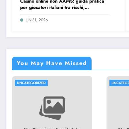
Casino online non AAMS: guida pratica
per giocatori italiani tra rischi,
opportunità e verifiche
July 31, 2026
You May Have Missed
UNCATEGORIZED
UNCATEG