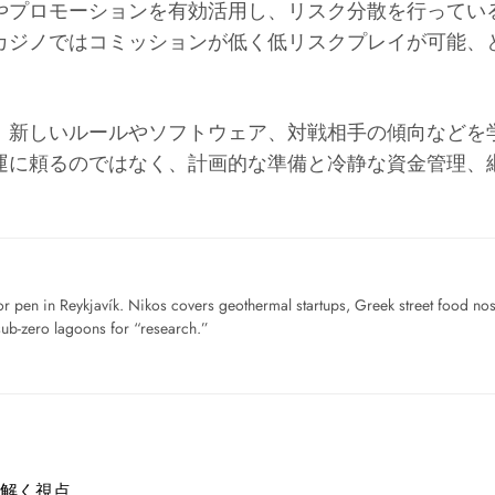
やプロモーションを有効活用し、リスク分散を行ってい
カジノではコミッションが低く低リスクプレイが可能、
。新しいルールやソフトウェア、対戦相手の傾向などを
運に頼るのではなく、計画的な準備と冷静な資金管理、
for pen in Reykjavík. Nikos covers geothermal startups, Greek street food n
sub-zero lagoons for “research.”
解く視点