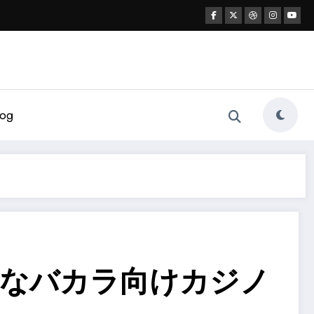
log
適なバカラ向けカジノ