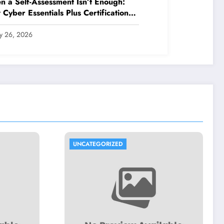
 a Self-Assessment Isn’t Enough:
Cyber Essentials Plus Certification
es Your Security Posture in the Real
ld
ly 26, 2026
UNCATEGORIZED