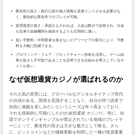
匿名性の高さ：銀行口座や個人情報を直接リンクさせる必要がな
く、擬似的な匿名性でのプレイが可能。
処理速度の速さ：承認さえされれば、入金は数分で反映され、出金
も従来の金融機関を経由するよりも圧倒的に速い。
低い手数料：中間業者を挟まないピアツーピアの取引により、手数
料を大幅に削減できる。
プロヴィング・フェア：ブロックチェーン技術を活用し、ゲーム結
果が改ざん不可能であることを証明できる仕組みを導入しているサ
イトが多い。
なぜ仮想通貨カジノが選ばれるのか
その人気の背景には、グローバルなデジタルネイティブ世代
の台頭がある。国境を意識することなく、自分が持つ資産で
自由に遊戯を楽しみたいというニーズは年々高まっており、
それを技術的に可能にしたのが
仮想通貨 カジノ
だ。特に、自
国でオンラインギャンブルが禁止されている地域のプレイヤ
ーにとって、匿名性の高さは大きな魅力として映る。さら
に、ビットコインなどの価格変動を利用した一種の投資要素