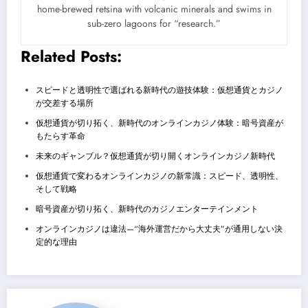
home-brewed retsina with volcanic minerals and swims in
sub-zero lagoons for “research.”
Related Posts:
スピードと透明性で選ばれる新時代の遊技体験：仮想通貨とカジノ
が交差する場所
仮想通貨が切り拓く、新時代のオンラインカジノ体験：暗号資産が
もたらす革命
未来のギャンブル？仮想通貨が切り開くオンラインカジノ新時代
仮想通貨で変わるオンラインカジノの新常識：スピード、透明性、
そして戦略
暗号資産が切り拓く、新時代のカジノエンターテインメント
オンラインカジノは違法—“海外運営だから大丈夫”が通用しない決
定的な理由