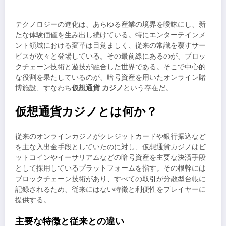
テクノロジーの進化は、あらゆる産業の境界を曖昧にし、新
たな体験価値を生み出し続けている。特にエンターテインメ
ント領域における変革は目覚ましく、従来の常識を覆すサー
ビスが次々と登場している。その最前線にあるのが、ブロッ
クチェーン技術と遊技が融合した世界である。そこで中心的
な役割を果たしているのが、暗号資産を用いたオンライン賭
博施設、すなわち
仮想通貨 カジノ
という存在だ。
仮想通貨カジノとは何か？
従来のオンラインカジノがクレジットカードや銀行振込など
を主な入出金手段としていたのに対し、仮想通貨カジノはビ
ットコインやイーサリアムなどの暗号資産を主要な決済手段
として採用しているプラットフォームを指す。その根幹には
ブロックチェーン技術があり、すべての取引が分散型台帳に
記録されるため、従来にはない特徴と利便性をプレイヤーに
提供する。
主要な特徴と従来との違い