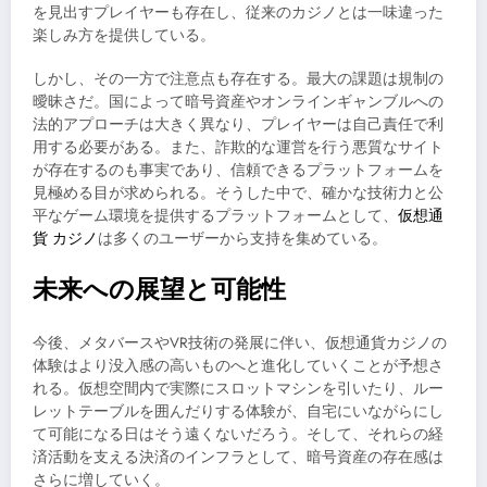
を見出すプレイヤーも存在し、従来のカジノとは一味違った
楽しみ方を提供している。
しかし、その一方で注意点も存在する。最大の課題は規制の
曖昧さだ。国によって暗号資産やオンラインギャンブルへの
法的アプローチは大きく異なり、プレイヤーは自己責任で利
用する必要がある。また、詐欺的な運営を行う悪質なサイト
が存在するのも事実であり、信頼できるプラットフォームを
見極める目が求められる。そうした中で、確かな技術力と公
平なゲーム環境を提供するプラットフォームとして、
仮想通
貨 カジノ
は多くのユーザーから支持を集めている。
未来への展望と可能性
今後、メタバースやVR技術の発展に伴い、仮想通貨カジノの
体験はより没入感の高いものへと進化していくことが予想さ
れる。仮想空間内で実際にスロットマシンを引いたり、ルー
レットテーブルを囲んだりする体験が、自宅にいながらにし
て可能になる日はそう遠くないだろう。そして、それらの経
済活動を支える決済のインフラとして、暗号資産の存在感は
さらに増していく。