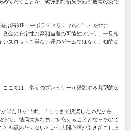
決めておくことが、破滅的な損失を防ぐ最善の策で
遊ぶ高RTP・中ボラティリティのゲームを軸に
、資金の安定性と高額当選の可能性という、一見相
インスロットを単なる運のゲームではなく、知的な
。ここでは、多くのプレイヤーが経験する典型的な
なか当たりが出ず、「ここまで投資したのだから、
悲惨で、結局大きな負けを抱えることとなったので
ことを認めたくないという人間心理が引き起こしま