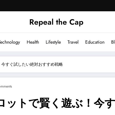
Repeal the Cap
Technology
Health
Lifestyle
Travel
Education
B
！今すぐ試したい絶対おすすめ戦略
omments
ロットで賢く遊ぶ！今