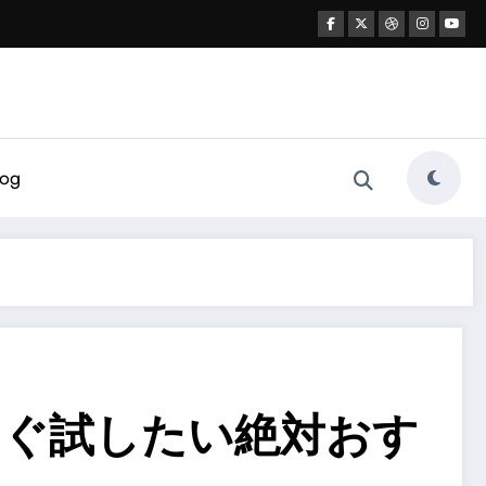
log
すぐ試したい絶対おす