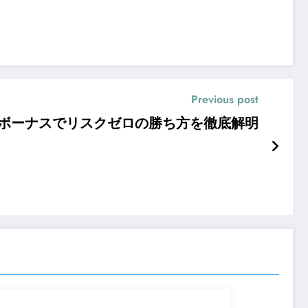
Previous post
ボーナスでリスクゼロの勝ち方を徹底解明