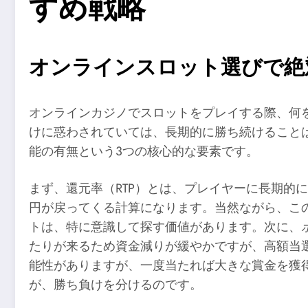
すめ戦略
オンラインスロット選びで絶
オンラインカジノでスロットをプレイする際、何
けに惑わされていては、長期的に勝ち続けること
能の有無という3つの核心的な要素です。
まず、還元率（RTP）とは、プレイヤーに長期的に
円が戻ってくる計算になります。当然ながら、こ
トは、特に意識して探す価値があります。次に、
たりが来るため資金減りが緩やかですが、高額当
能性がありますが、一度当たれば大きな賞金を獲
が、勝ち負けを分けるのです。