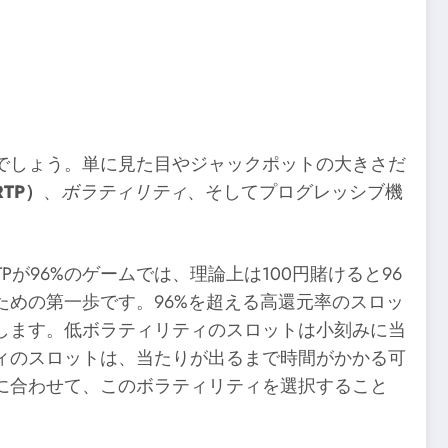
でしょう。単に見た目やジャックポットの大きさだ
TP）
、
ボラティリティ
、そしてプログレッシブ機
が96%のゲームでは、理論上は100円賭けると96
めの第一歩です。96%を超える高還元率のスロッ
します。低ボラティリティのスロットは小刻みに当
ィのスロットは、当たりが出るまで時間がかかる可
に合わせて、このボラティリティを選択すること