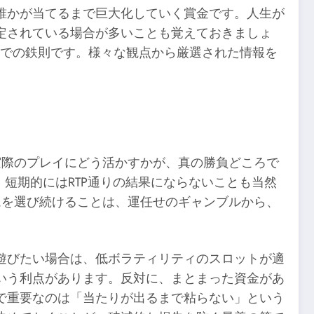
誰かが当てるまで巨大化していく賞金です。人生が
定されている場合が多いことも覚えておきましょ
上での鉄則です。様々な観点から厳選された情報を
。
実際のプレイにどう活かすかが、真の勝負どころで
短期的にはRTP通りの結果にならないことも当然
ムを選び続けることは、運任せのギャンブルから、
遊びたい場合は、低ボラティリティのスロットが適
いう利点があります。反対に、まとまった資金があ
で重要なのは「当たりが出るまで粘らない」という