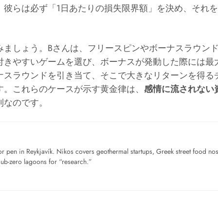
。彼らは必ず「1日あたりの損失限界額」を決め、それ
みましょう。Bさんは、フリースピンやボーナスラウン
付きやすいゲームを選び、ボーナスが発動した際には最
ナスラウンドを引き当て、そこで大きなリターンを得る
す。これらのケースが示す黄金律は、
感情に流されない
則なのです。
for pen in Reykjavík. Nikos covers geothermal startups, Greek street food n
sub-zero lagoons for “research.”