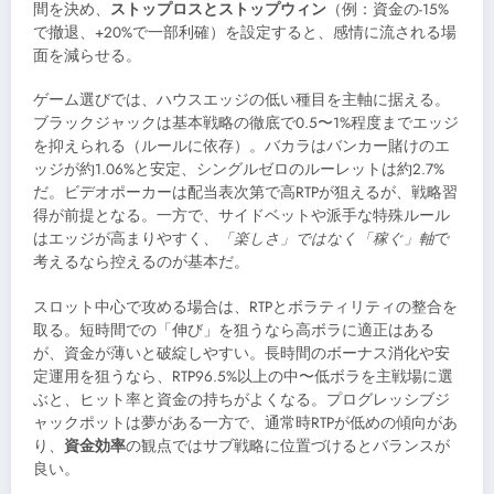
間を決め、
ストップロスとストップウィン
（例：資金の-15%
で撤退、+20%で一部利確）を設定すると、感情に流される場
面を減らせる。
ゲーム選びでは、ハウスエッジの低い種目を主軸に据える。
ブラックジャックは基本戦略の徹底で0.5〜1%程度までエッジ
を抑えられる（ルールに依存）。バカラはバンカー賭けのエ
ッジが約1.06%と安定、シングルゼロのルーレットは約2.7%
だ。ビデオポーカーは配当表次第で高RTPが狙えるが、戦略習
得が前提となる。一方で、サイドベットや派手な特殊ルール
はエッジが高まりやすく、
「楽しさ」ではなく「稼ぐ」軸
で
考えるなら控えるのが基本だ。
スロット中心で攻める場合は、RTPとボラティリティの整合を
取る。短時間での「伸び」を狙うなら高ボラに適正はある
が、資金が薄いと破綻しやすい。長時間のボーナス消化や安
定運用を狙うなら、RTP96.5%以上の中〜低ボラを主戦場に選
ぶと、ヒット率と資金の持ちがよくなる。プログレッシブジ
ャックポットは夢がある一方で、通常時RTPが低めの傾向があ
り、
資金効率
の観点ではサブ戦略に位置づけるとバランスが
良い。