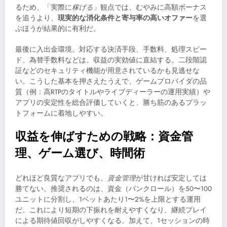
るため、「実際に
稼げる
」観点では、むやみに高額ボーナス
を追うより、
現実的な消化条件と寄与率の高いオファー
を選
ぶほうが結果的に有利だ。
最後に入出金環境。対応する決済手段、手数料、処理スピー
ド、為替手数料などは、収益の実効値に直結する。二段階認
証などのセキュリティ機能が用意されているかも見逃せな
い。こうした基本を押さえたうえで、ゲームプロバイダの品
質（例：高RTPのタイトルやライブディーラーの運用実績）や
アプリの安定性を総合評価していくと、勝ち筋のあるプラッ
トフォームに着地しやすい。
収益を伸ばすための戦略：資金管
理、ゲーム選び、時間術
どれほど良質なアプリでも、
資金管理
が甘ければ安定しては
勝てない。推奨されるのは、資金（バンクロール）を50〜100
ユニットに分割し、1ベットあたり1〜2%を上限とする運用
だ。これにより短期の下振れを耐えやすくなり、継続プレイ
による期待値回収がしやすくなる。加えて、1セッションの時