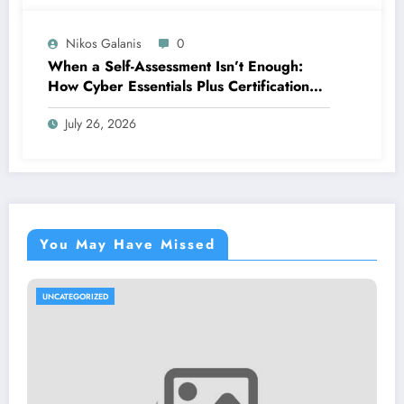
Nikos Galanis
0
When a Self-Assessment Isn’t Enough:
How Cyber Essentials Plus Certification
Proves Your Security Posture in the Real
July 26, 2026
World
You May Have Missed
UNCATEGORIZED