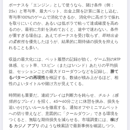
ボーナスを「エンジン」として使うなら、賭け条件（例：
25x）と寄与率、最大ベット、出金上限を計算に落とし込む。
寄与率100%のゲームで消化できるか、消化中に高ボラで振れ
を取りにいくのか、あるいは低ボラで粘って達成確度を高め
るのか。最初に方針を決めておくと、途中で迷わない。条件
が重すぎる場合は、あえてボーナスを受け取らず、
即時出金
の柔軟性
を優先したほうが、結果的に期待値の損失を抑えら
れることも多い。
収益の最大化には、ベット履歴の記録が効く。ゲーム別のRTP
体感、ヒット率、1スピン（または1ハンド）あたりの平均損
益、セッションごとの最大ドローダウンなどを記録し、
勝て
るパターンの再現性
を検証する。数値が積み上がるほど、相
性のよいタイトルや賭け方が見えてくる。
時間術も重要だ。連続プレイは判断力を鈍らせ、
チルト（感
情的なプレイ）
を招く。45〜60分ごとに休憩を挟み、損失を
追いかけないルールを徹底する。通知オフやミニマムベット
への切り替えなど、意図的に「クールダウン」できる環境を
つくると、無駄な期待損失を減らせる。市場調査には、
稼げ
る カジノ アプリ
のような検索語で最新事例を確認しつつ、