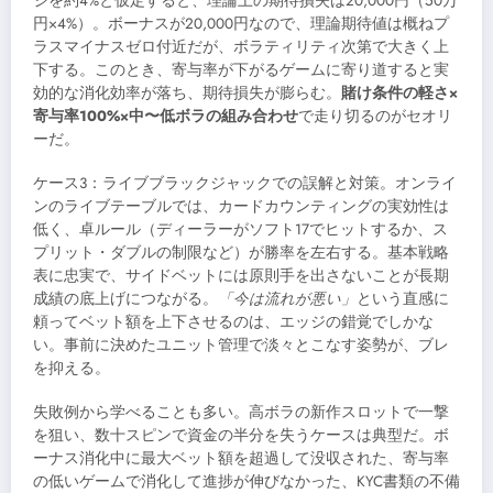
ジを約4%と仮定すると、理論上の期待損失は20,000円（50万
円×4%）。ボーナスが20,000円なので、理論期待値は概ねプ
ラスマイナスゼロ付近だが、ボラティリティ次第で大きく上
下する。このとき、寄与率が下がるゲームに寄り道すると実
効的な消化効率が落ち、期待損失が膨らむ。
賭け条件の軽さ×
寄与率100%×中〜低ボラの組み合わせ
で走り切るのがセオリ
ーだ。
ケース3：ライブブラックジャックでの誤解と対策。オンライ
ンのライブテーブルでは、カードカウンティングの実効性は
低く、卓ルール（ディーラーがソフト17でヒットするか、ス
プリット・ダブルの制限など）が勝率を左右する。基本戦略
表に忠実で、サイドベットには原則手を出さないことが長期
成績の底上げにつながる。
「今は流れが悪い」
という直感に
頼ってベット額を上下させるのは、エッジの錯覚でしかな
い。事前に決めたユニット管理で淡々とこなす姿勢が、ブレ
を抑える。
失敗例から学べることも多い。高ボラの新作スロットで一撃
を狙い、数十スピンで資金の半分を失うケースは典型だ。ボ
ーナス消化中に最大ベット額を超過して没収された、寄与率
の低いゲームで消化して進捗が伸びなかった、KYC書類の不備