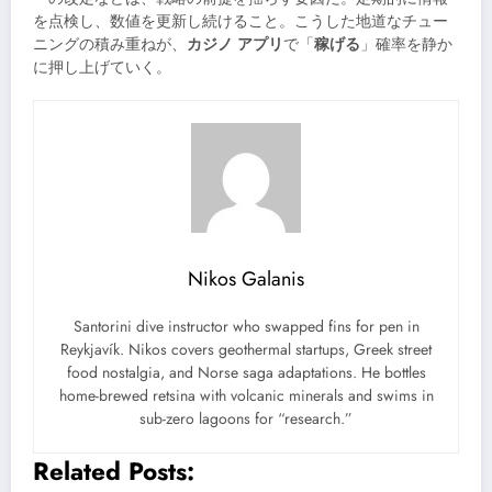
を点検し、数値を更新し続けること。こうした地道なチュー
ニングの積み重ねが、
カジノ アプリ
で「
稼げる
」確率を静か
に押し上げていく。
Nikos Galanis
Santorini dive instructor who swapped fins for pen in
Reykjavík. Nikos covers geothermal startups, Greek street
food nostalgia, and Norse saga adaptations. He bottles
home-brewed retsina with volcanic minerals and swims in
sub-zero lagoons for “research.”
Related Posts: