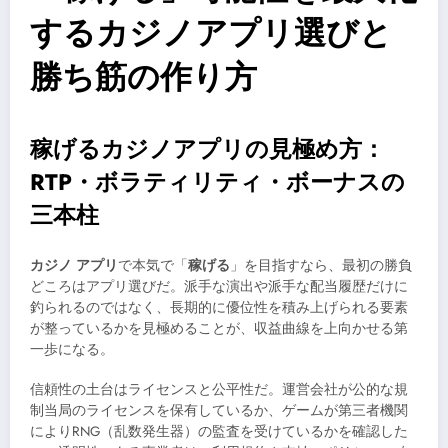
するカジノアプリ選びと
勝ち筋の作り方
稼げるカジノアプリの見極め方：
RTP・ボラティリティ・ボーナスの
三本柱
カジノ アプリ
で本気で「
稼げる
」を目指すなら、最初の勝負
どころはアプリ選びだ。派手な演出や派手な配当履歴だけに
釣られるのではなく、長期的に優位性を積み上げられる要素
が整っているかを見極めることが、収益曲線を上向かせる第
一歩になる。
信頼性の土台はライセンスと公平性だ。運営会社が公的な規
制当局のライセンスを保有しているか、ゲームが第三者機関
によりRNG（乱数発生器）の監査を受けているかを確認した