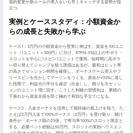
規約変更や新ルールの導入をいち早くキャッチする姿勢が役
立つ。
実例とケーススタディ：小額資金か
らの成長と失敗から学ぶ
ケース1：3万円の小額資金から堅実に伸ばす。資金を100ユニ
ット（1ユニット＝300円）に分け、RTP96.5%以上の中ボラ・
スロットを中心に1スピン1ユニットで運用。短時間に高ボラ
へ切り替えてジャンプを狙う誘惑はあるが、最初はヒット率
の高さでセッション時間を確保し、ボーナスゲーム突入やフ
リースピンを生かしてマージンをつくる。資金が+20%に達し
た段階で、利益分の半分を
確定
（出金）し、残りを次セッシ
ョンのユニット増に回す。こうした利確の習慣化は、累積の
下振れから資金全損を防ぐ極めて有効な手立てになる。
ケース2：入金ボーナスを活用して期待値の底上げを狙う。た
とえば2万円入金で100%ボーナス（2万円）を受け取り、賭け
条件が「ボーナス額の25倍」で寄与率100%のスロット限定と
する。必要ベット総額は50万円。スロットの実効ハウスエッ