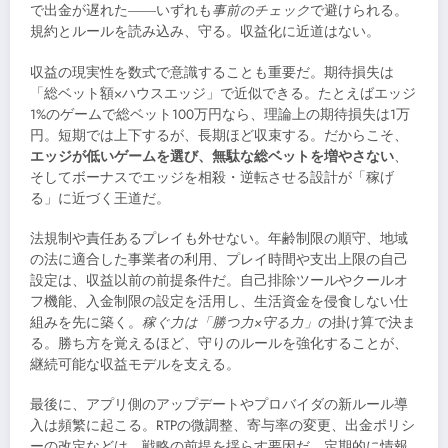
で出金が遅れた――いずれも
事前のチェック
で避けられる。
規約とルールを読み込み、守る。収益化に近道はない。
収益の現実性を数式で意識することも重要だ。期待損失は
「総ベット額×ハウスエッジ」で近似できる。たとえばエッジ
1%のゲームで総ベット100万円なら、理論上の期待損失は1万
円。短期では上下するが、長期ほど収束する。だからこそ、
エッジが低いゲームを選び、無駄な総ベットを増やさない
、
そしてボーナスでエッジを相殺・逆転させる設計が「稼げ
る」に近づく王道だ。
法規制や責任あるプレイも外せない。年齢制限の順守、地域
の法に適合した事業者の利用、プレイ時間や支出上限の自己
設定は、収益以前の前提条件だ。自己排除ツールやクールオ
フ機能、入金制限の設定を活用し、生活資金を侵食しない仕
組みを先に築く。
稼ぐ力は「勝つ力×守る力」
の掛け算で決ま
る。勝ち方を覚えるほど、守りのルールを強化することが、
継続可能な収益モデルを支える。
最後に、アプリ側のアップデートやプロバイダの新ルール導
入は頻繁に起こる。RTPの微調整、寄与率の変更、出金ポリシ
ーの改定などは、戦略の前提を揺らす要因だ。定期的に情報