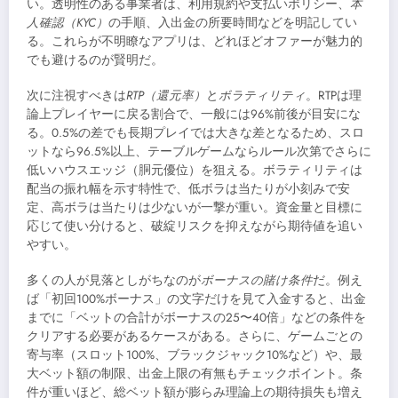
い。透明性のある事業者は、利用規約や支払いポリシー、
本
人確認（KYC）
の手順、入出金の所要時間などを明記してい
る。これらが不明瞭なアプリは、どれほどオファーが魅力的
でも避けるのが賢明だ。
次に注視すべきは
RTP（還元率）
と
ボラティリティ
。RTPは理
論上プレイヤーに戻る割合で、一般には96%前後が目安にな
る。0.5%の差でも長期プレイでは大きな差となるため、スロ
ットなら96.5%以上、テーブルゲームならルール次第でさらに
低いハウスエッジ（胴元優位）を狙える。ボラティリティは
配当の振れ幅を示す特性で、低ボラは当たりが小刻みで安
定、高ボラは当たりは少ないが一撃が重い。資金量と目標に
応じて使い分けると、破綻リスクを抑えながら期待値を追い
やすい。
多くの人が見落としがちなのが
ボーナスの賭け条件
だ。例え
ば「初回100%ボーナス」の文字だけを見て入金すると、出金
までに「ベットの合計がボーナスの25〜40倍」などの条件を
クリアする必要があるケースがある。さらに、ゲームごとの
寄与率（スロット100%、ブラックジャック10%など）や、最
大ベット額の制限、出金上限の有無もチェックポイント。条
件が重いほど、総ベット額が膨らみ理論上の期待損失も増え